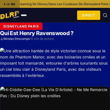
ing De Disney
Dans Les Coulisses De Disneyland Paris Avec L’équipe Co
À LA UNE
·
DIRECT
Ouvrir
le
DISNEYLAND PARIS
menu
Qui Est Henry Ravenswood ?
Nicolas Descamps
10 min de lecture