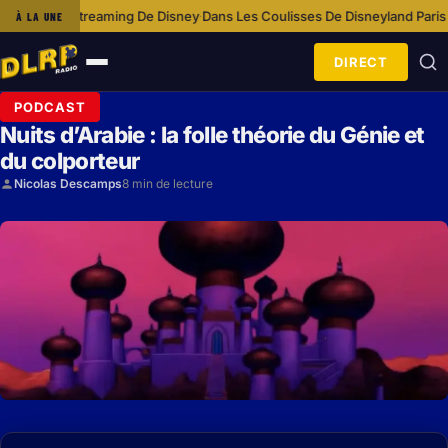
sney
Dans Les Coulisses De Disneyland Paris Avec L’équipe Cosmétologie
À LA UNE
·
DIRECT
Ouvrir
le
PODCAST
menu
Nuits d’Arabie : la folle théorie du Génie et
du colporteur
Nicolas Descamps
8 min de lecture