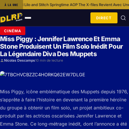
lo and Stitch Springtime AOP
The X-files Revient Avec Une Nouvelle Ban
À LA UNE
·
DIRECT
Ouvrir
le
CINÉMA
menu
Miss Piggy : Jennifer Lawrence Et Emma
Stone Produisent Un Film Solo Inédit Pour
La Légendaire Diva Des Muppets
Nicolas Descamps
10 min de lecture
Miss Piggy, icône emblématique des Muppets depuis 1976,
s’apprête à faire l’histoire en devenant la première héroïne
du groupe à obtenir un film solo, un projet ambitieux co-
produit par les actrices oscarisées Jennifer Lawrence et
Emma Stone. Ce long-métrage inédit, dont l’annonce a été