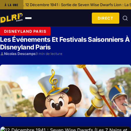
mbre 1941 : Sortie de Seven Wise Dwarfs
Lion : La Série Événement De N
À LA UNE
·
DIRECT
Ouvrir
le
DISNEYLAND PARIS
menu
Les Événements Et Festivals Saisonniers À
Disneyland Paris
Nicolas Descamps
9 min de lecture