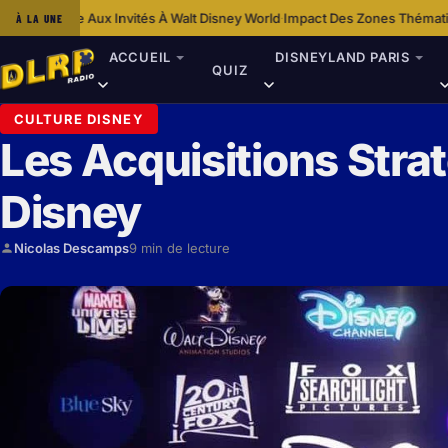
ités À Walt Disney World
Impact Des Zones Thématiques De Disneyland Pa
À LA UNE
·
ACCUEIL
DISNEYLAND PARIS
QUIZ
CULTURE DISNEY
Les Acquisitions Stra
Disney
Nicolas Descamps
9 min de lecture