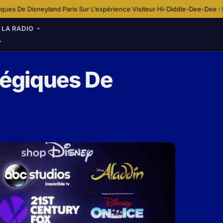
ris Sur L’expérience Visiteur
Hi-Diddle-Dee-Dee : Une chanson au coeu
·
LA RADIO
tégiques De