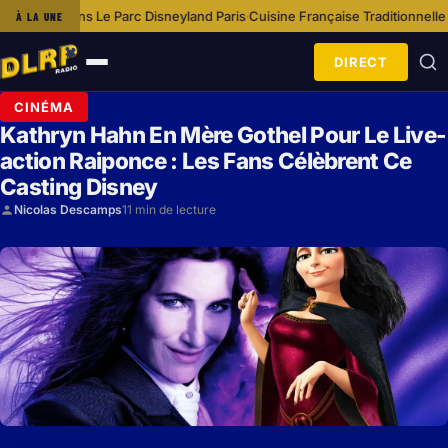
Le Parc Disneyland Paris
Cuisine Française Traditionnelle À Disneyland Pa
À LA UNE
·
DIRECT
Ouvrir
le
CINÉMA
menu
Kathryn Hahn En Mère Gothel Pour Le Live-
action Raiponce : Les Fans Célèbrent Ce
Casting Disney
Nicolas Descamps
11 min de lecture