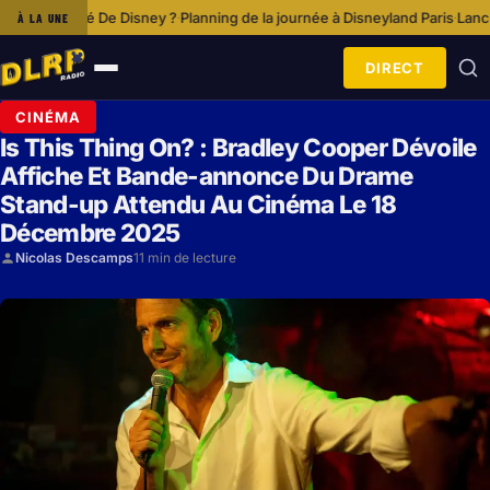
e Disney ?
Planning de la journée à Disneyland Paris
Lancement De Disney
À LA UNE
·
·
DIRECT
Ouvrir
le
CINÉMA
menu
Is This Thing On? : Bradley Cooper Dévoile
Affiche Et Bande-annonce Du Drame
Stand-up Attendu Au Cinéma Le 18
Décembre 2025
Nicolas Descamps
11 min de lecture