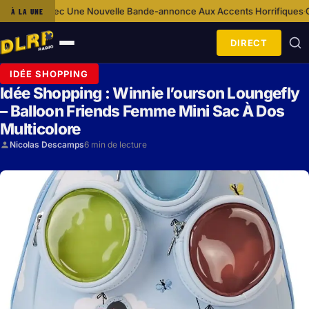
velle Bande-annonce Aux Accents Horrifiques
Ca S’Est Passé Un… 12 Déc
À LA UNE
·
DIRECT
Ouvrir
le
IDÉE SHOPPING
menu
Idée Shopping : Winnie l’ourson Loungefly
– Balloon Friends Femme Mini Sac À Dos
Multicolore
Nicolas Descamps
6 min de lecture