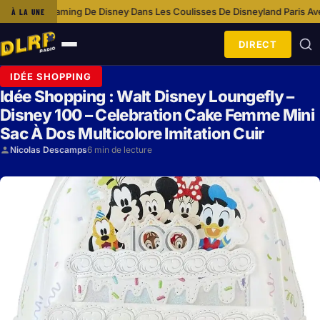
e Disney
Dans Les Coulisses De Disneyland Paris Avec L’équipe Cosméto
À LA UNE
·
DIRECT
Ouvrir
le
IDÉE SHOPPING
menu
Idée Shopping : Walt Disney Loungefly –
Disney 100 – Celebration Cake Femme Mini
Sac À Dos Multicolore Imitation Cuir
Nicolas Descamps
6 min de lecture