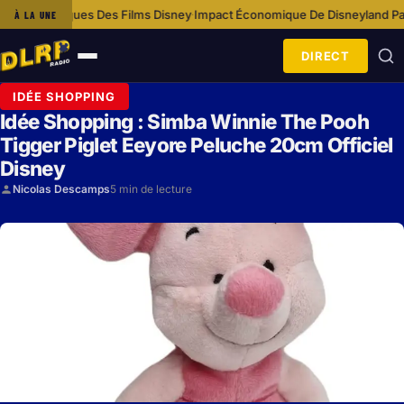
s Films Disney
Impact Économique De Disneyland Paris Sur La Communa
À LA UNE
·
DIRECT
Ouvrir
le
IDÉE SHOPPING
menu
Idée Shopping : Simba Winnie The Pooh
Tigger Piglet Eeyore Peluche 20cm Officiel
Disney
Nicolas Descamps
5 min de lecture