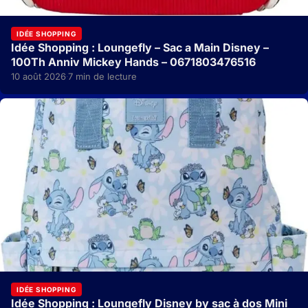
IDÉE SHOPPING
Idée Shopping : Loungefly – Sac a Main Disney –
100Th Anniv Mickey Hands – 0671803476516
10 août 2026
7 min de lecture
·
IDÉE SHOPPING
Idée Shopping : Loungefly Disney by sac à dos Mini