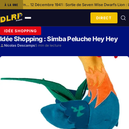
écembre 1941 : Sortie de Seven Wise Dwarfs
Lion : La Série Événement D
À LA UNE
·
DIRECT
Ouvrir
le
IDÉE SHOPPING
menu
Idée Shopping : Simba Peluche Hey Hey
Nicolas Descamps
5 min de lecture