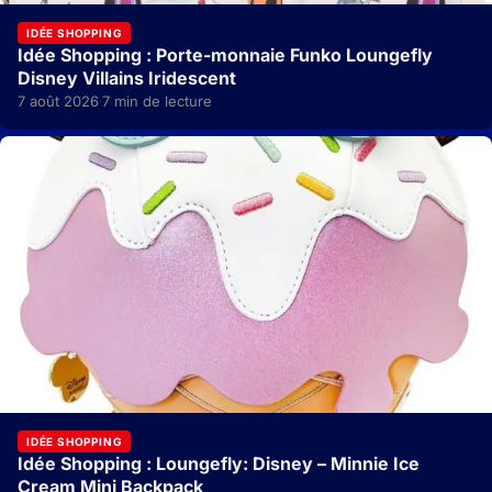
IDÉE SHOPPING
Idée Shopping : Porte-monnaie Funko Loungefly
Disney Villains Iridescent
7 août 2026
7 min de lecture
·
IDÉE SHOPPING
Idée Shopping : Loungefly: Disney – Minnie Ice
Cream Mini Backpack