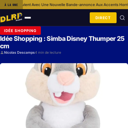
vec Une Nouvelle Bande-annonce Aux Accents Horrifiques
Ca S’Est Pass
À LA UNE
·
DIRECT
Ouvrir
le
IDÉE SHOPPING
menu
Idée Shopping : Simba Disney Thumper 25
cm
Nicolas Descamps
4 min de lecture