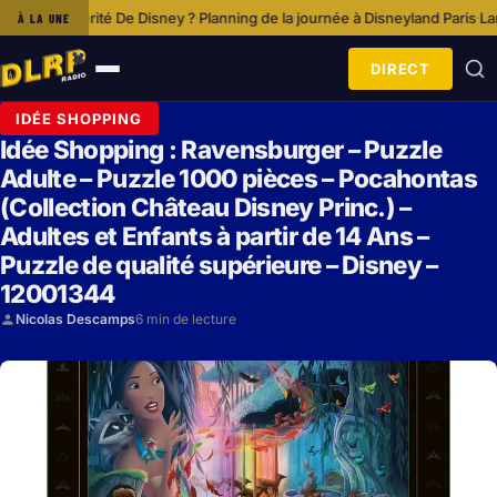
Disney ?
Planning de la journée à Disneyland Paris
Lancement De Disney+ 
À LA UNE
·
·
DIRECT
Ouvrir
le
IDÉE SHOPPING
menu
Idée Shopping : Ravensburger – Puzzle
Adulte – Puzzle 1000 pièces – Pocahontas
(Collection Château Disney Princ.) –
Adultes et Enfants à partir de 14 Ans –
Puzzle de qualité supérieure – Disney –
12001344
Nicolas Descamps
6 min de lecture