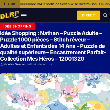
 1941 : Sortie de Seven Wise Dwarfs
Lion : La Série Événement De Natio
À LA UNE
·
DIRECT
Ouvrir
le
IDÉE SHOPPING
menu
Idée Shopping : Nathan – Puzzle Adulte –
Puzzle 1000 pièces – Stitch rêveur –
Adultes et Enfants dès 14 Ans – Puzzle de
qualité supérieure – Encastrement Parfait-
Collection Mes Héros – 12001320
Nicolas Descamps
8 min de lecture