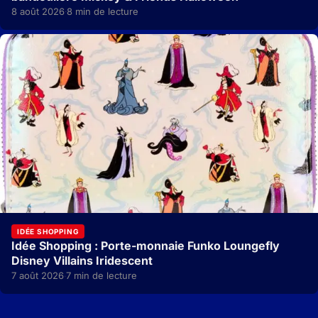
8 août 2026
8 min de lecture
·
IDÉE SHOPPING
Idée Shopping : Porte-monnaie Funko Loungefly
Disney Villains Iridescent
7 août 2026
7 min de lecture
·