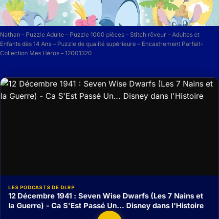
Nathan – Puzzle Adulte – Puzzle 1000 pièces – Stitch rêveur – Adultes et
Enfants dès 14 Ans – Puzzle de qualité supérieure – Encastrement Parfait-
Collection Mes Héros – 12001320
LES PODCASTS DE DLRP
12 Décembre 1941 : Seven Wise Dwarfs (Les 7 Nains et
la Guerre) - Ca S'Est Passé Un... Disney dans l'Histoire