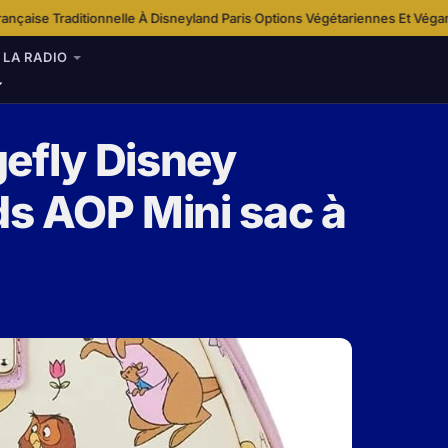
e À Disneyland Paris
Options Végétariennes Et Véganes À Disneyland Pari
·
LA RADIO
gefly Disney
ds AOP Mini sac à