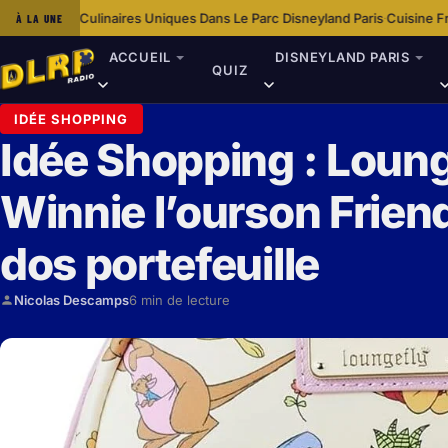
es Uniques Dans Le Parc Disneyland Paris
Cuisine Française Traditionnell
À LA UNE
·
ACCUEIL
DISNEYLAND PARIS
QUIZ
IDÉE SHOPPING
Idée Shopping : Loun
Winnie l’ourson Frien
dos portefeuille
Nicolas Descamps
6 min de lecture