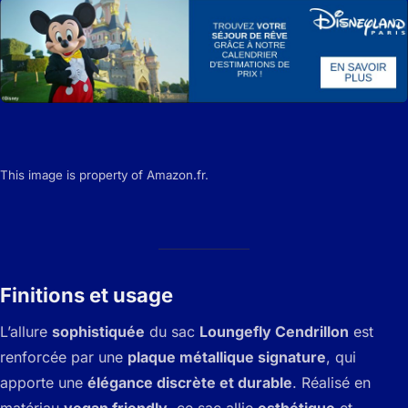
This image is property of Amazon.fr.
Finitions et usage
L’allure
sophistiquée
du sac
Loungefly Cendrillon
est
renforcée par une
plaque métallique signature
, qui
apporte une
élégance discrète et durable
. Réalisé en
matériau
vegan friendly
, ce sac allie
esthétique
et