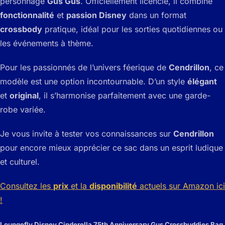
personnage
Gus Gus
. Officiellement licencié, il combine
fonctionnalité
et
passion Disney
dans un format
crossbody
pratique, idéal pour les sorties quotidiennes ou
les événements à thème.
Pour les passionnés de l’univers féerique de
Cendrillon
, ce
modèle est une option incontournable. D’un style
élégant
et
original
, il s’harmonise parfaitement avec une garde-
robe variée.
Je vous invite à tester vos connaissances sur
Cendrillon
pour encore mieux apprécier ce sac dans un esprit ludique
et culturel.
Consultez les
prix
et la
disponibilité
actuels sur Amazon ici
!
Loungefly Disney Cinderella 75th Anniversary Gus Crossbuddies Bag