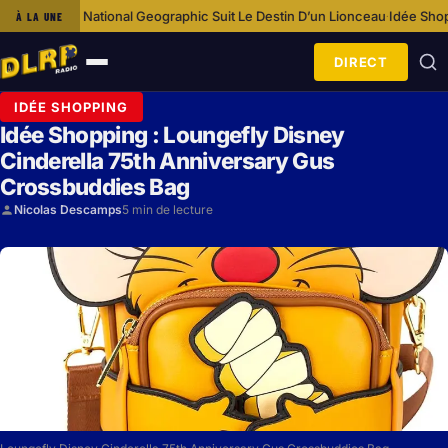
Geographic Suit Le Destin D’un Lionceau
Idée Shopping : Loungefly Disne
À LA UNE
·
DIRECT
Ouvrir
le
IDÉE SHOPPING
menu
Idée Shopping : Loungefly Disney
Cinderella 75th Anniversary Gus
Crossbuddies Bag
Nicolas Descamps
5 min de lecture