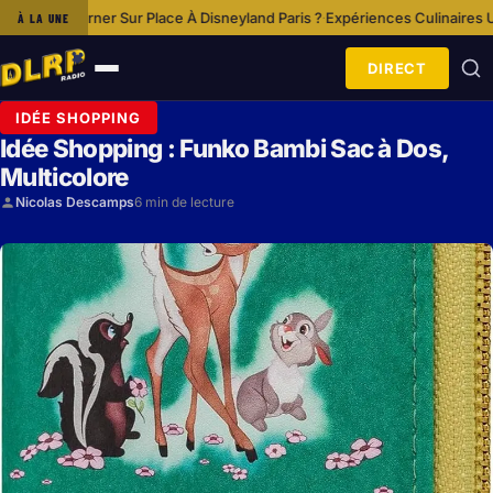
 Disneyland Paris ?
Expériences Culinaires Uniques Dans Le Parc Disneyl
À LA UNE
·
DIRECT
Ouvrir
le
IDÉE SHOPPING
menu
Idée Shopping : Funko Bambi Sac à Dos,
Multicolore
Nicolas Descamps
6 min de lecture