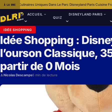
s Uniques Dans Le Parc Disneyland Paris
Cuisine Française Traditionnelle
À LA UNE
·
ACCUEIL
DISNEYLAND PARIS
QUIZ
IDÉE SHOPPING
Idée Shopping : Disne
l’ourson Classique, 3
partir de 0 Mois
Nicolas Descamps
6 min de lecture