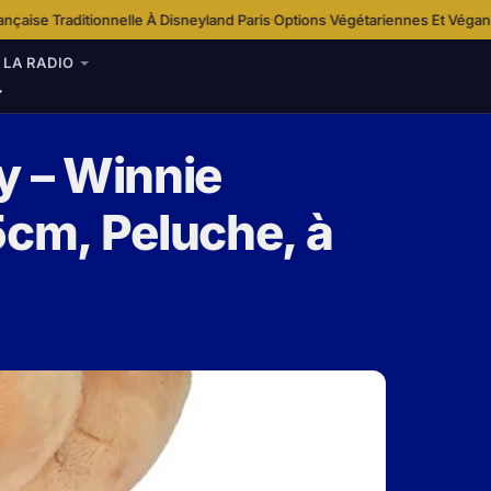
 À Disneyland Paris
Options Végétariennes Et Véganes À Disneyland Paris
·
LA RADIO
y – Winnie
5cm, Peluche, à