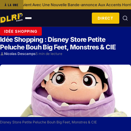
c Une Nouvelle Bande-annonce Aux Accents Horrifiques
Ca S’Est Passé U
À LA UNE
·
DIRECT
Ouvrir
le
IDÉE SHOPPING
menu
Idée Shopping : Disney Store Petite
Peluche Bouh Big Feet, Monstres & CIE
Nicolas Descamps
5 min de lecture
Disney Store Petite Peluche Bouh Big Feet, Monstres & CIE