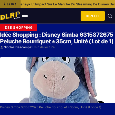
 Impact Sur Le Marché Du Streaming De Disney
Dans Les Coulisses De D
À LA UNE
·
DIRECT
Ouvrir
le
IDÉE SHOPPING
menu
Idée Shopping : Disney Simba 6315872675
Peluche Bourriquet ±35cm, Unité (Lot de 1)
Nicolas Descamps
5 min de lecture
Disney Simba 6315872675 Peluche Bourriquet ±35cm, Unité (Lot de 1)