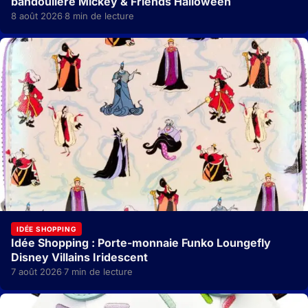
bandoulière Mickey & Friends Halloween
8 août 2026
8 min de lecture
·
IDÉE SHOPPING
Idée Shopping : Porte-monnaie Funko Loungefly
Disney Villains Iridescent
7 août 2026
7 min de lecture
·