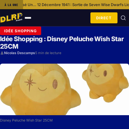
Un… 12 Décembre 1941 : Sortie de Seven Wise Dwarfs
Lion : La Série Év
À LA UNE
·
DIRECT
Ouvrir
le
IDÉE SHOPPING
menu
Idée Shopping : Disney Peluche Wish Star
25CM
Nicolas Descamps
5 min de lecture
Disney Peluche Wish Star 25CM