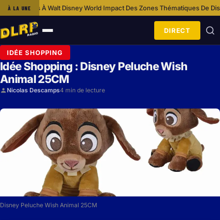
 À Walt Disney World
Impact Des Zones Thématiques De Disneyland Paris S
À LA UNE
·
DIRECT
Ouvrir
le
IDÉE SHOPPING
menu
Idée Shopping : Disney Peluche Wish
Animal 25CM
Nicolas Descamps
4 min de lecture
Disney Peluche Wish Animal 25CM