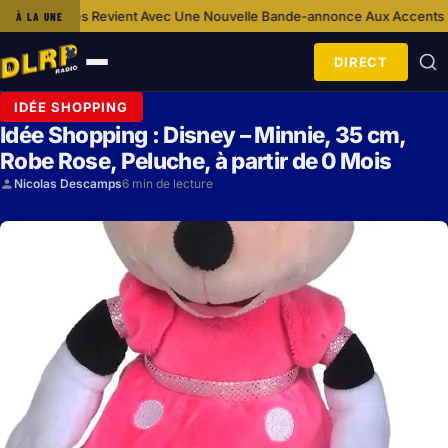
Revient Avec Une Nouvelle Bande-annonce Aux Accents Horrifiques
Ca S
À LA UNE
·
DIRECT
Ouvrir
le
IDÉE SHOPPING
menu
Idée Shopping : Disney – Minnie, 35 cm,
Robe Rose, Peluche, à partir de 0 Mois
Nicolas Descamps
6 min de lecture