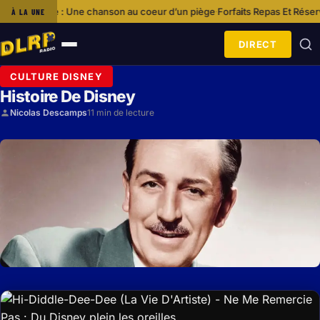
 chanson au coeur d’un piège
Forfaits Repas Et Réservations À Walt Dis
À LA UNE
·
DIRECT
Ouvrir
le
CULTURE DISNEY
menu
Histoire De Disney
Nicolas Descamps
11 min de lecture