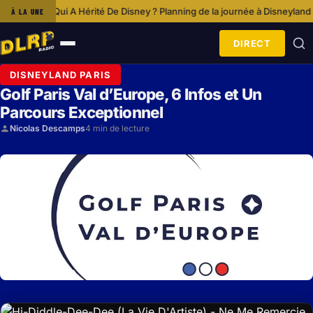
Qui A Hérité De Disney ?
Planning de la journée à Disneyland Paris
Lancem
À LA UNE
·
·
DIRECT
Ouvrir
le
DISNEYLAND PARIS
menu
Golf Paris Val d’Europe, 6 Infos et Un
Parcours Exceptionnel
Nicolas Descamps
4 min de lecture