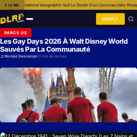
l Geographic Suit Le Destin D’un Lionceau
Idée Shopping : Loungefly Dis
À LA UNE
·
DIRECT
Ouvrir
le
PARCS US
menu
Les Gay Days 2026 À Walt Disney World
Sauvés Par La Communauté
Nicolas Descamps
12 min de lecture