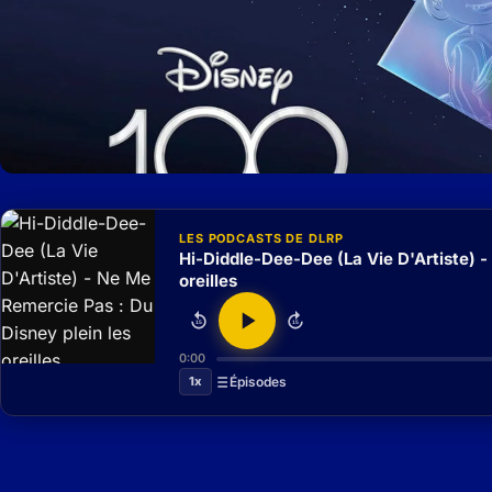
LES PODCASTS DE DLRP
Hi-Diddle-Dee-Dee (La Vie D'Artiste) -
oreilles
15
15
0:00
1x
Épisodes