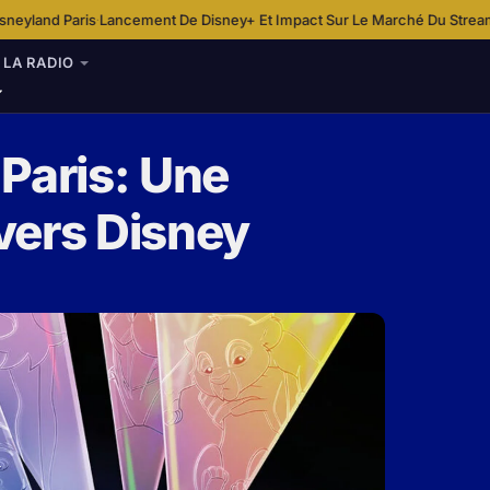
ancement De Disney+ Et Impact Sur Le Marché Du Streaming De Disney
D
·
LA RADIO
Paris: Une
vers Disney