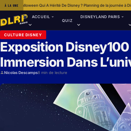
oween
Qui A Hérité De Disney ?
Planning de la journée à Disneyland Paris
L
À LA UNE
·
·
·
ACCUEIL
DISNEYLAND PARIS
QUIZ
CULTURE DISNEY
Exposition Disney100 
Immersion Dans L’uni
Nicolas Descamps
8 min de lecture