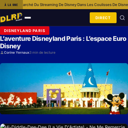
Le Marché Du Streaming De Disney
Dans Les Coulisses De Disneyland Par
À LA UNE
·
DIRECT
Ouvrir
le
DISNEYLAND PARIS
menu
L’aventure Disneyland Paris : L’espace Euro
Disney
Corine Yernaux
3 min de lecture