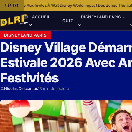
tés À Walt Disney World
Impact Des Zones Thématiques De Disneyland Par
À LA UNE
·
ACCUEIL
DISNEYLAND PARIS
QUIZ
DISNEYLAND PARIS
Disney Village Démar
Estivale 2026 Avec A
Festivités
Nicolas Descamps
13 min de lecture