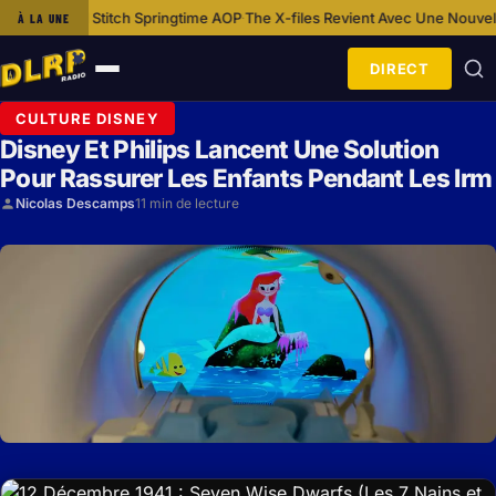
ringtime AOP
The X-files Revient Avec Une Nouvelle Bande-annonce Aux 
À LA UNE
·
DIRECT
Ouvrir
le
CULTURE DISNEY
menu
Disney Et Philips Lancent Une Solution
Pour Rassurer Les Enfants Pendant Les Irm
Nicolas Descamps
11 min de lecture