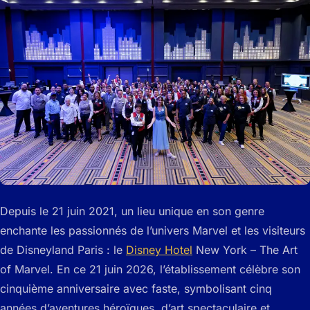
Depuis le 21 juin 2021, un lieu unique en son genre
enchante les passionnés de l’univers Marvel et les visiteurs
de Disneyland Paris : le
Disney Hotel
New York – The Art
of Marvel. En ce 21 juin 2026, l’établissement célèbre son
cinquième anniversaire avec faste, symbolisant cinq
années d’aventures héroïques, d’art spectaculaire et