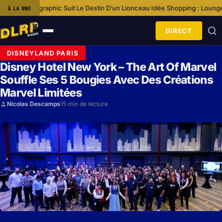
Destin D’un Lionceau
Idée Shopping : Loungefly Disney by Sac à bandouli
À LA UNE
·
DIRECT
Ouvrir
le
DISNEYLAND PARIS
menu
Disney Hotel New York – The Art Of Marvel
Souffle Ses 5 Bougies Avec Des Créations
Marvel Limitées
Nicolas Descamps
15 min de lecture