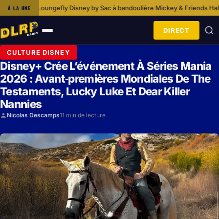
gefly Disney by Sac à bandoulière Mickey & Friends Halloween
Qui A Hér
À LA UNE
·
DIRECT
Ouvrir
le
CULTURE DISNEY
menu
Disney+ Crée L’événement À Séries Mania
2026 : Avant‑premières Mondiales De The
Testaments, Lucky Luke Et Dear Killer
Nannies
Nicolas Descamps
11 min de lecture