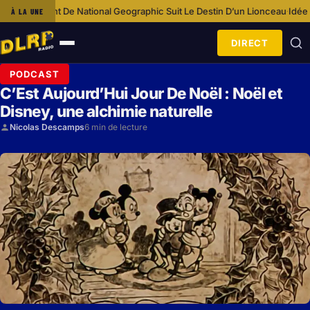
eographic Suit Le Destin D’un Lionceau
Idée Shopping : Loungefly Disney
À LA UNE
·
DIRECT
Ouvrir
le
PODCAST
menu
C’Est Aujourd’Hui Jour De Noël : Noël et
Disney, une alchimie naturelle
Nicolas Descamps
6 min de lecture