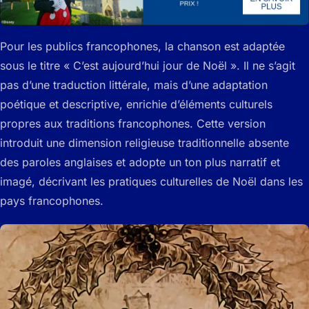
Pour les publics francophones, la chanson est adaptée
sous le titre « C’est aujourd’hui jour de Noël ». Il ne s’agit
pas d’une traduction littérale, mais d’une adaptation
poétique et descriptive, enrichie d’éléments culturels
propres aux traditions francophones. Cette version
introduit une dimension religieuse traditionnelle absente
des paroles anglaises et adopte un ton plus narratif et
imagé, décrivant les pratiques culturelles de Noël dans les
pays francophones.