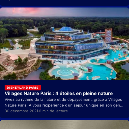
DISNEYLAND PARIS
Villages Nature Paris : 4 étoiles en pleine nature
Vivez au rythme de la nature et du dépaysement, grâce à Villages
Nature Paris. A vous l’expérience d’un séjour unique en son genre
! Envie…
30 décembre 2021
6 min de lecture
·