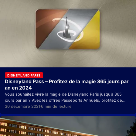
DISNEYLAND PARIS
Disneyland Pass – Profitez de la magie 365 jours par
an en 2024
Vous souhaitez vivre la magie de Disneyland Paris jusqu’à 365
jours par an ? Avec les offres Passeports Annuels, profitez de
quelques avantages. Toutes les…
30 décembre 2021
6 min de lecture
·