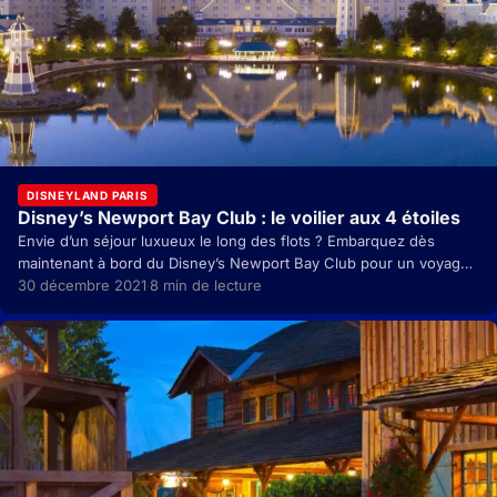
DISNEYLAND PARIS
Disney’s Newport Bay Club : le voilier aux 4 étoiles
Envie d’un séjour luxueux le long des flots ? Embarquez dès
maintenant à bord du Disney’s Newport Bay Club pour un voyage
inoubliable… Vous souhaitez…
30 décembre 2021
8 min de lecture
·