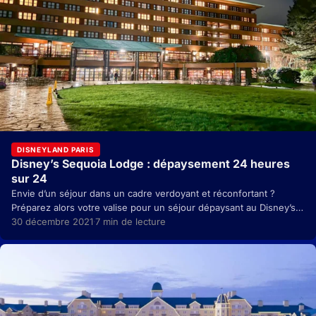
DISNEYLAND PARIS
Disney’s Sequoia Lodge : dépaysement 24 heures
sur 24
Envie d’un séjour dans un cadre verdoyant et réconfortant ?
Préparez alors votre valise pour un séjour dépaysant au Disney’s
Sequoia Lodge ! Après une…
30 décembre 2021
7 min de lecture
·