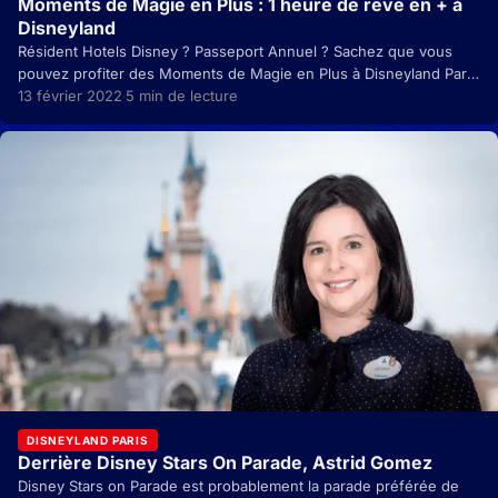
Moments de Magie en Plus : 1 heure de rêve en + à
Disneyland
Résident Hotels Disney ? Passeport Annuel ? Sachez que vous
pouvez profiter des Moments de Magie en Plus à Disneyland Paris
si vous êtes un…
13 février 2022
5 min de lecture
·
DISNEYLAND PARIS
Derrière Disney Stars On Parade, Astrid Gomez
Disney Stars on Parade est probablement la parade préférée de