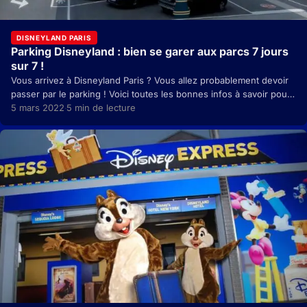
DISNEYLAND PARIS
Parking Disneyland : bien se garer aux parcs 7 jours
sur 7 !
Vous arrivez à Disneyland Paris ? Vous allez probablement devoir
passer par le parking ! Voici toutes les bonnes infos à savoir pour
y accéder……
5 mars 2022
5 min de lecture
·