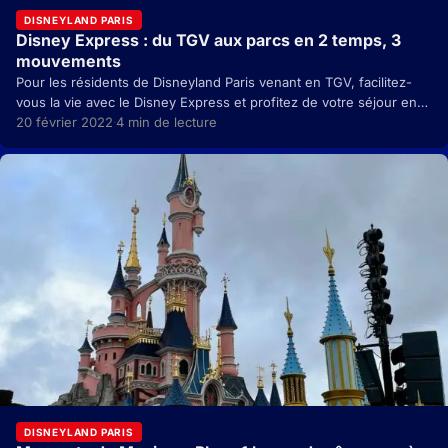
DISNEYLAND PARIS
Disney Express : du TGV aux parcs en 2 temps, 3
mouvements
Pour les résidents de Disneyland Paris venant en TGV, facilitez-
vous la vie avec le Disney Express et profitez de votre séjour en
toute tranquillité… Vous…
20 février 2022
4 min de lecture
·
DISNEYLAND PARIS