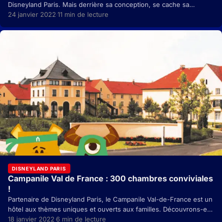
Disneyland Paris. Mais derrière sa conception, se cache sa
productrice déléguée : Astrid Gomez. C’est…
24 janvier 2022
11 min de lecture
·
DISNEYLAND PARIS
Campanile Val de France : 300 chambres conviviales
!
Partenaire de Disneyland Paris, le Campanile Val-de-France est un
hôtel aux thèmes uniques et ouverts aux familles. Découvrons-en
plus ici… Remplaçant Kyriad depuis janvier 2019,…
18 janvier 2022
6 min de lecture
·