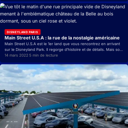
DISNEYLAND PARIS
Main Street U.S.A : la rue de la nostalgie américaine
Main Street U.S.A est le 1er land que vous rencontrez en arrivant
sur le Disneyland Park. Il regorge d’histoire et de détails. Mais son
nom…
14 mars 2022
5 min de lecture
·