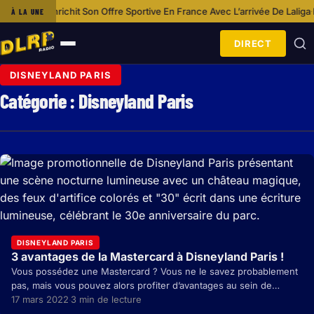
hit Son Offre Sportive En France Avec L’arrivée De Laliga
Idée Shopping :
À LA UNE
·
DIRECT
Ouvrir
le
DISNEYLAND PARIS
menu
Catégorie :
Disneyland Paris
DISNEYLAND PARIS
3 avantages de la Mastercard à Disneyland Paris !
Vous possédez une Mastercard ? Vous ne le savez probablement
pas, mais vous pouvez alors profiter d’avantages au sein de
Disneyland Paris. Petit aperçu… Il…
17 mars 2022
3 min de lecture
·