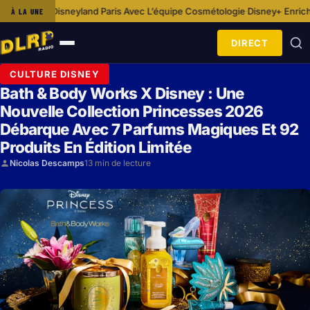
land Paris Avec L’équipe Cosmétologie
Disney+ Enrichit Son Offre Sportiv
À LA UNE
·
DIRECT
Ouvrir
le
CULTURE DISNEY
menu
Bath & Body Works X Disney : Une
Nouvelle Collection Princesses 2026
Débarque Avec 7 Parfums Magiques Et 92
Produits En Édition Limitée
Nicolas Descamps
13 min de lecture