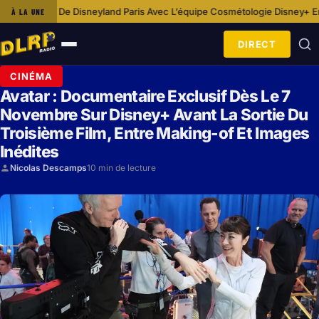
e Disneyland Paris Avec L’équipe Cosmétologie
Disney+ Enrichit Son Offr
À LA UNE
·
DIRECT
Ouvrir
le
CINÉMA
menu
Avatar : Documentaire Exclusif Dès Le 7
Novembre Sur Disney+ Avant La Sortie Du
Troisième Film, Entre Making-of Et Images
Inédites
Nicolas Descamps
10 min de lecture