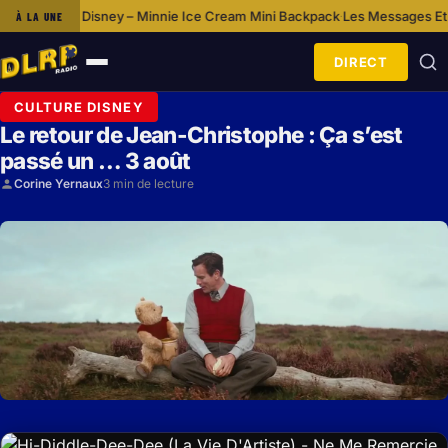
ly: Disney – Minnie Ice Cream Mini Backpack
Les Messages Et Thèmes D
À LA UNE
·
DIRECT
Ouvrir
le
CULTURE DISNEY
menu
Le retour de Jean-Christophe : Ça s’est
passé un … 3 août
Corine Yernaux
3 min de lecture