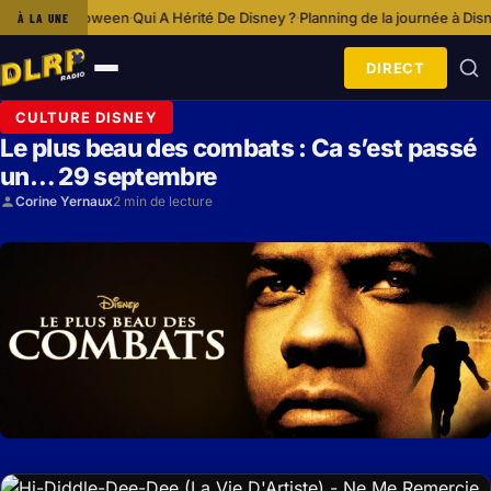
s Halloween
Qui A Hérité De Disney ?
Planning de la journée à Disneyland P
À LA UNE
·
·
DIRECT
Ouvrir
le
CULTURE DISNEY
menu
Le plus beau des combats : Ca s’est passé
un… 29 septembre
Corine Yernaux
2 min de lecture