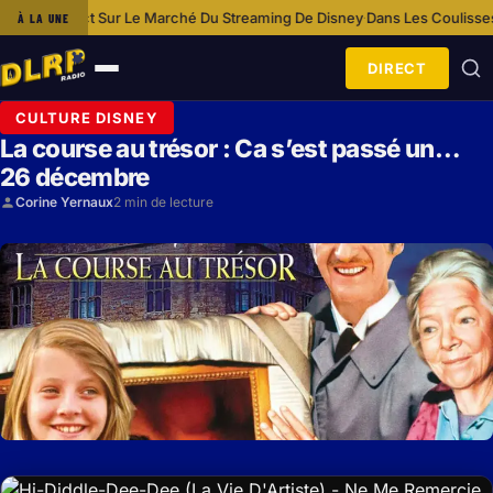
Impact Sur Le Marché Du Streaming De Disney
Dans Les Coulisses De Dis
À LA UNE
·
DIRECT
Ouvrir
le
CULTURE DISNEY
menu
La course au trésor : Ca s’est passé un…
26 décembre
Corine Yernaux
2 min de lecture