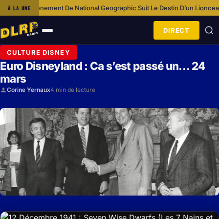
vénement De National Geographic Suit Le Destin D’un Lionceau
Idée Shopp
À LA UNE
·
DIRECT
Ouvrir
le
CULTURE DISNEY
menu
Euro Disneyland : Ca s’est passé un… 24
mars
Corine Yernaux
4 min de lecture