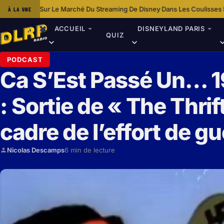
 Du Streaming De Disney
Dans Les Coulisses De Disneyland Paris Avec 
À LA UNE
·
ACCUEIL
DISNEYLAND PARIS
QUIZ
PODCAST
Ca S’Est Passé Un… 
: Sortie de « The Thrif
cadre de l’effort de gu
Nicolas Descamps
6 min de lecture