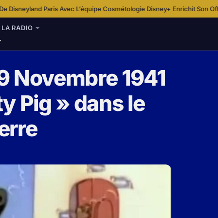
L’équipe Cosmétologie
Disney+ Enrichit Son Offre Sportive En France Avec 
·
LA RADIO
19 Novembre 1941
ty Pig » dans le
erre