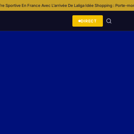
L’arrivée De Laliga
Idée Shopping : Porte-monnaie Funko Loungefly Disne
·
DIRECT