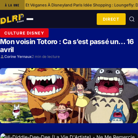
nnes Et Véganes À Disneyland Paris
Idée Shopping : Loungefly: Disney –
À LA UNE
·
DIRECT
Ouvrir
le
CULTURE DISNEY
menu
Mon voisin Totoro : Ca s’est passé un… 16
avril
Corine Yernaux
2 min de lecture