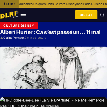
ces Culinaires Uniques Dans Le Parc Disneyland Paris
Cuisine Française T
À LA UNE
·
DIRECT
Ouvrir
le
CULTURE DISNEY
menu
Albert Hurter : Ca s’est passé un… 11 mai
Corine Yernaux
2 min de lecture