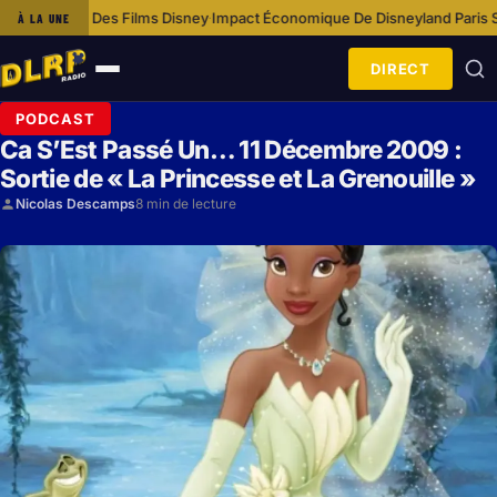
pact Économique De Disneyland Paris Sur La Communauté Locale
Souven
À LA UNE
·
DIRECT
Ouvrir
le
PODCAST
menu
Ca S’Est Passé Un… 11 Décembre 2009 :
Sortie de « La Princesse et La Grenouille »
Nicolas Descamps
8 min de lecture