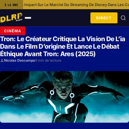
t Impact Sur Le Marché Du Streaming De Disney
Dans Les Coulisses De D
À LA UNE
·
DIRECT
Ouvrir
le
CINÉMA
menu
Tron: Le Créateur Critique La Vision De L’ia
Dans Le Film D’origine Et Lance Le Débat
Éthique Avant Tron: Ares (2025)
Nicolas Descamps
9 min de lecture