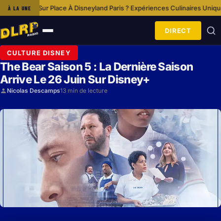
nd Paris ?
Expériences Culinaires Uniques Dans Le Parc Disneyland Paris
À LA UNE
·
·
DIRECT
Ouvrir
le
CULTURE DISNEY
menu
The Bear Saison 5 : La Dernière Saison
Arrive Le 26 Juin Sur Disney+
Nicolas Descamps
13 min de lecture