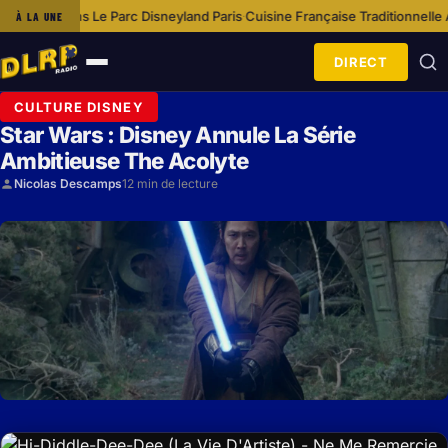
Disneyland Paris
Cuisine Française Traditionnelle À Disneyland Paris
Opti
À LA UNE
·
·
DIRECT
Ouvrir
le
CULTURE DISNEY
menu
Star Wars : Disney Annule La Série
Ambitieuse The Acolyte
Nicolas Descamps
12 min de lecture