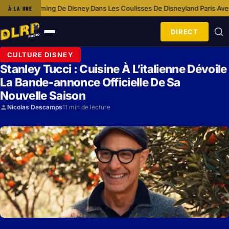
 Disney
Dans Les Coulisses De Disneyland Paris Avec L’équipe Cosmétol
À LA UNE
·
DIRECT
Ouvrir
le
CULTURE DISNEY
menu
Stanley Tucci : Cuisine À L’italienne Dévoile
La Bande-annonce Officielle De Sa
Nouvelle Saison
Nicolas Descamps
11 min de lecture