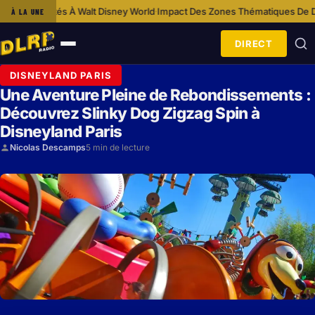
s À Walt Disney World
Impact Des Zones Thématiques De Disneyland Paris
À LA UNE
·
DIRECT
Ouvrir
le
DISNEYLAND PARIS
menu
Une Aventure Pleine de Rebondissements :
Découvrez Slinky Dog Zigzag Spin à
Disneyland Paris
Nicolas Descamps
5 min de lecture