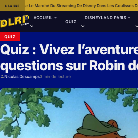
 Marché Du Streaming De Disney
Dans Les Coulisses De Disneyland Paris
À LA UNE
·
ACCUEIL
DISNEYLAND PARIS
QUIZ
QUIZ
Quiz : Vivez l’aventur
questions sur Robin d
Nicolas Descamps
3 min de lecture