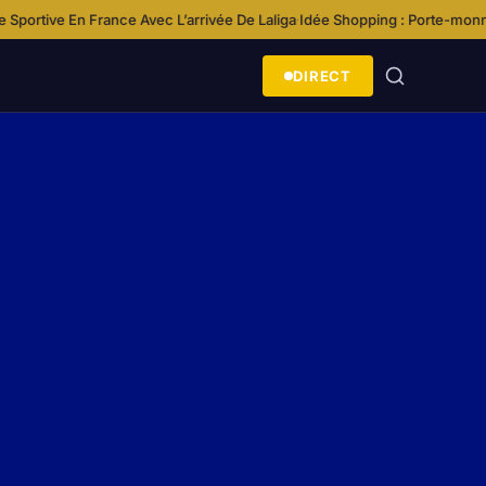
e Avec L’arrivée De Laliga
Idée Shopping : Porte-monnaie Funko Loungefly
·
DIRECT