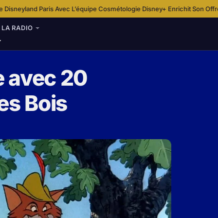
 Avec L’équipe Cosmétologie
Disney+ Enrichit Son Offre Sportive En Franc
·
LA RADIO
e avec 20
es Bois